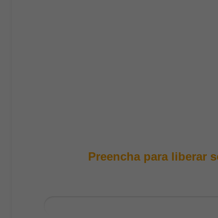
Aprenda a criar cartaze
seu PDV
Uma série prática de vídeos para quem quer parar
visual e transformar ofertas em decisão de com
materiais certos.
Preencha para liberar 
Nome*