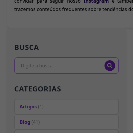
convidar para seguir nosso
Instagram
e també
trazemos conteúdos frequentes sobre tendências do 
BUSCA
CATEGORIAS
Artigos
(1)
Blog
(41)