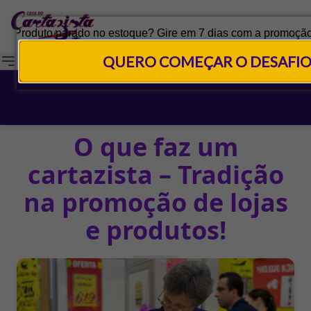
QUERO COMEÇAR O DESAFI
O que faz um
cartazista – Tradição
na promoção de lojas
e produtos!